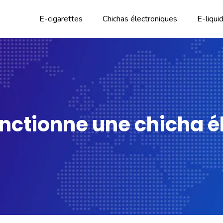
E-cigarettes
Chichas électroniques
E-liqui
ctionne une chicha él