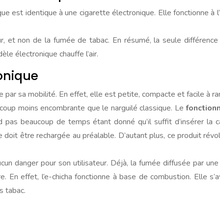
e est identique à une cigarette électronique. Elle fonctionne à l
r, et non de la fumée de tabac. En résumé, la seule différence
èle électronique chauffe l’air.
onique
e par sa mobilité. En effet, elle est petite, compacte et facile à r
aucoup moins encombrante que le narguilé classique. Le
fonction
nd pas beaucoup de temps étant donné qu’il suffit d’insérer la c
 doit être rechargée au préalable. D’autant plus, ce produit rév
n danger pour son utilisateur. Déjà, la fumée diffusée par une c
re. En effet, l’e-chicha fonctionne à base de combustion. Elle s’av
s tabac.