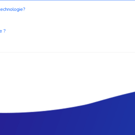
 technologie?
e ?