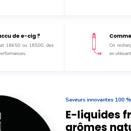
ccu de e-cig ?
Comment
ormat 18650 ou 18500, des
On rechar
performances.
en utilisa
Saveurs innovantes 100 %
E-liquides f
arômes nat