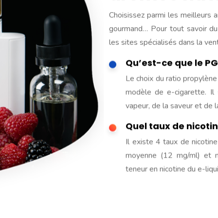
Choisissez parmi les meilleurs ar
gourmand… Pour tout savoir du e
les sites spécialisés dans la v
Qu’est-ce que le PG
Le choix du ratio propylène
modèle de e-cigarette. Il 
vapeur, de la saveur et de l
Quel taux de nicotin
Il existe 4 taux de nicotine
moyenne (12 mg/ml) et ni
teneur en nicotine du e-liqu