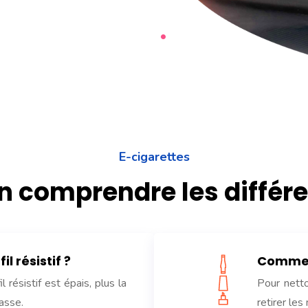
E-cigarettes
 comprendre les différe
l résistif ?
Commen
l résistif est épais, plus la
Pour netto
asse.
retirer le