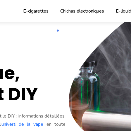
E-cigarettes
Chichas électroniques
E-liqui
ue,
t DIY
t le DIY : informations détaillées,
’
univers de la vape
en toute