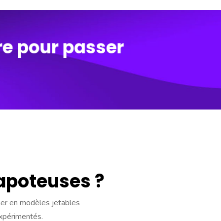
re pour passer
vapoteuses ?
ner en modèles jetables
expérimentés.