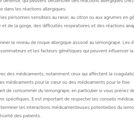
de défense, qui peuvent déclencher des réactions allergiques ch
e dans les réactions allergiques.
ez les personnes sensibles au raisin, au citron ou aux agrumes en 
de la gorge, des difficultés respiratoires et des réactions anaph
ner le niveau de risque allergique associé au lemongrape. Les 
onsommateurs et les facteurs génétiques qui peuvent influencer la 
avec des médicaments, notamment ceux qui affectent la coagulat
 des médicaments pour le cœur ou des médicaments pour le foie.
vant de consommer du lemongrape, en particulier si vous prenez 
s spécifiques. Il est important de respecter les conseils médicau
erminer les interactions médicamenteuses potentielles du lemon
sécurité des patients.