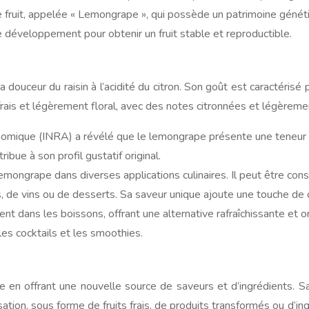
fruit, appelée « Lemongrape », qui possède un patrimoine génétique
 développement pour obtenir un fruit stable et reproductible.
ouceur du raisin à l’acidité du citron. Son goût est caractérisé pa
 frais et légèrement floral, avec des notes citronnées et légèremen
omique (INRA) a révélé que le lemongrape présente une teneur en s
ibue à son profil gustatif original.
lemongrape dans diverses applications culinaires. Il peut être con
 jus, de vins ou de desserts. Sa saveur unique ajoute une touche d
dans les boissons, offrant une alternative rafraîchissante et orig
es cocktails et les smoothies.
e en offrant une nouvelle source de saveurs et d’ingrédients. Sa 
ation, sous forme de fruits frais, de produits transformés ou d’i