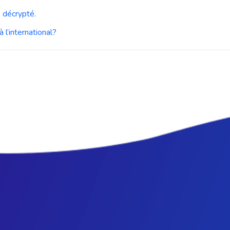
e décrypté.
 l’international?