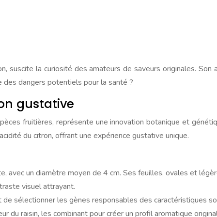
on, suscite la curiosité des amateurs de saveurs originales. Son a
lle des dangers potentiels pour la santé ?
on gustative
èces fruitières, représente une innovation botanique et génétique
cidité du citron, offrant une expérience gustative unique.
e, avec un diamètre moyen de 4 cm. Ses feuilles, ovales et légère
traste visuel attrayant.
 de sélectionner les gènes responsables des caractéristiques sou
r du raisin, les combinant pour créer un profil aromatique original