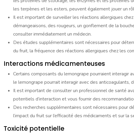
les protéines de stockage, les enzymes et les protéines 
les terpènes et les esters, peuvent également jouer un rôl
Il est important de surveiller les réactions allergiques ch
démangeaisons, des rougeurs, un gonflement de la bouche et 
consulter immédiatement un médecin.
Des études supplémentaires sont nécessaires pour détermi
du fruit, la fréquence des réactions allergiques chez les c
Interactions médicamenteuses
Certains composants du lemongrape pourraient interagir 
le lemongrape pourrait interagir avec des anticoagulants,
Il est important de consulter un professionnel de santé a
potentiels d’interaction et vous fournir des recommandation
Des recherches supplémentaires sont nécessaires pour dét
l’impact du fruit sur l’efficacité des médicaments et sur la 
Toxicité potentielle