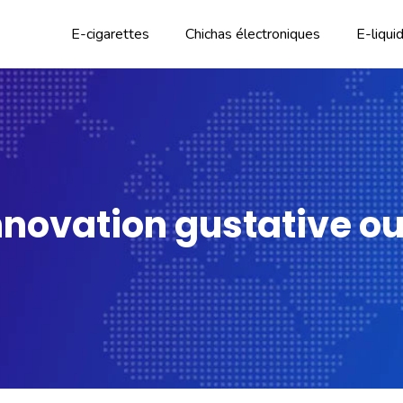
E-cigarettes
Chichas électroniques
E-liqui
novation gustative ou f