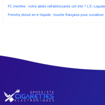
FC menthe : votre alliée rafraîchissante cet été ? L’E-Liquid
Frenchy donut en e-liquide : touche française pour socialiser à