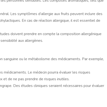
ez les personnes sensibles. Les composés aromatiques, tels que
général. Les symptômes d’allergie aux fruits peuvent inclure des
ylactiques. En cas de réaction allergique, il est essentiel de
études doivent prendre en compte la composition allergénique
sensibilité aux allergènes.
ion sanguine ou le métabolisme des médicaments. Par exemple,
des médicaments. Le médecin pourra évaluer les risques
x et de ne pas prendre de risques inutiles.
grape. Des études cliniques seraient nécessaires pour évaluer