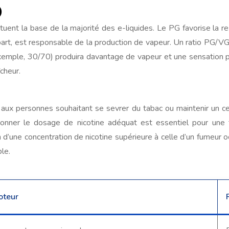
)
uent la base de la majorité des e-liquides. Le PG favorise la res
part, est responsable de la production de vapeur. Un ratio PG/V
 exemple, 30/70) produira davantage de vapeur et une sensation
cheur.
é aux personnes souhaitant se sevrer du tabac ou maintenir un cer
nner le dosage de nicotine adéquat est essentiel pour une tr
 d’une concentration de nicotine supérieure à celle d’un fumeur oc
le.
oteur