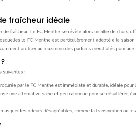
e fraîcheur idéale
n de fraîcheur. Le FC Menthe se révèle alors un allié de choix, of
lesquelles le FC Menthe est particulièrement adapté à la saison e
 comment profiter au maximum des parfums mentholés pour une e
 ?
 suivantes :
procurée par le FC Menthe est immédiate et durable, idéale pour lu
se une alternative saine et peu calorique pour se désaltérer, év
masquer les odeurs désagréables, comme la transpiration ou les od
é