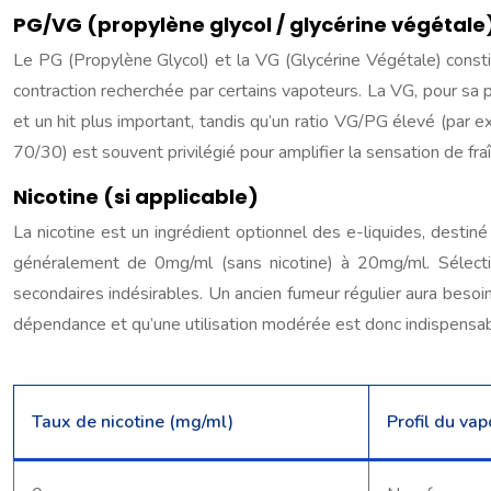
PG/VG (propylène glycol / glycérine végétale
Le PG (Propylène Glycol) et la VG (Glycérine Végétale) constit
contraction recherchée par certains vapoteurs. La VG, pour sa 
et un hit plus important, tandis qu’un ratio VG/PG élevé (par
70/30) est souvent privilégié pour amplifier la sensation de fraî
Nicotine (si applicable)
La nicotine est un ingrédient optionnel des e-liquides, destin
généralement de 0mg/ml (sans nicotine) à 20mg/ml. Sélectio
secondaires indésirables. Un ancien fumeur régulier aura besoin
dépendance et qu’une utilisation modérée est donc indispensab
Taux de nicotine (mg/ml)
Profil du vap