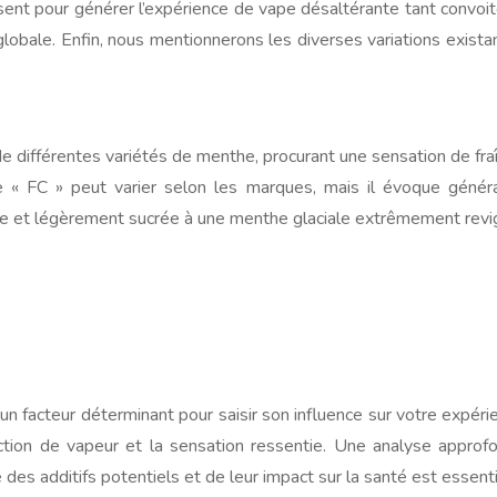
ent pour générer l’expérience de vape désaltérante tant convoité
globale. Enfin, nous mentionnerons les diverses variations exista
e différentes variétés de menthe, procurant une sensation de fr
yme « FC » peut varier selon les marques, mais il évoque généra
e et légèrement sucrée à une menthe glaciale extrêmement revi
 facteur déterminant pour saisir son influence sur votre expéri
uction de vapeur et la sensation ressentie. Une analyse approf
 des additifs potentiels et de leur impact sur la santé est essen