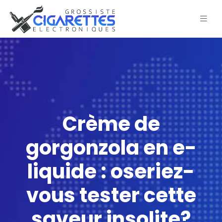
Crème de
gorgonzola en e-
liquide : oseriez-
vous tester cette
saveur insolite?