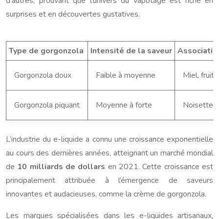
d’autres, prouvant que l’univers du vapotage est riche en
surprises et en découvertes gustatives.
Type de gorgonzola
Intensité de la saveur
Associati
Gorgonzola doux
Faible à moyenne
Miel, fruit
Gorgonzola piquant
Moyenne à forte
Noisettes,
L’industrie du e-liquide a connu une croissance exponentielle
au cours des dernières années, atteignant un marché mondial
de
10 milliards de dollars
en 2021. Cette croissance est
principalement attribuée à l’émergence de saveurs
innovantes et audacieuses, comme la crème de gorgonzola.
Les marques spécialisées dans les e-liquides artisanaux,