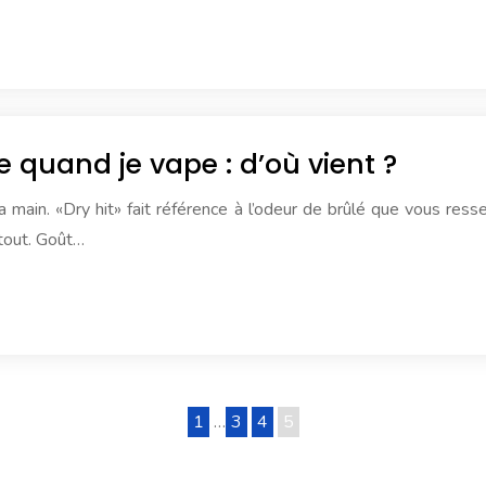
 quand je vape : d’où vient ?
 main. «Dry hit» fait référence à l’odeur de brûlé que vous res
 tout. Goût…
1
…
3
4
5