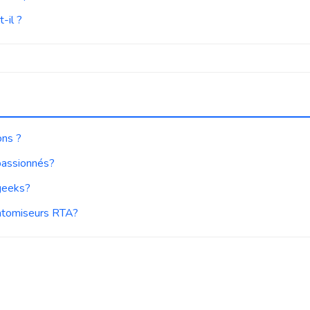
-il ?
ons ?
passionnés?
 geeks?
 atomiseurs RTA?