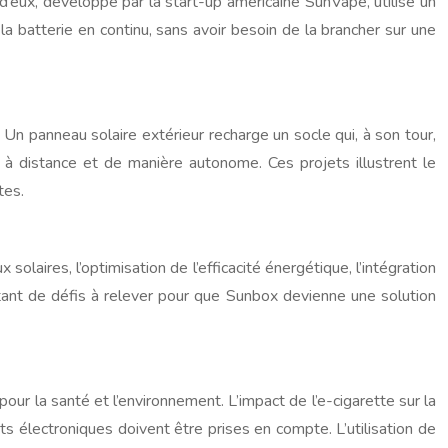
 d’eux, développé par la start-up américaine SunVape, utilise un
 la batterie en continu, sans avoir besoin de la brancher sur une
 Un panneau solaire extérieur recharge un socle qui, à son tour,
te à distance et de manière autonome. Ces projets illustrent le
tes.
aires, l’optimisation de l’efficacité énergétique, l’intégration
utant de défis à relever pour que Sunbox devienne une solution
r la santé et l’environnement. L’impact de l’e-cigarette sur la
ts électroniques doivent être prises en compte. L’utilisation de