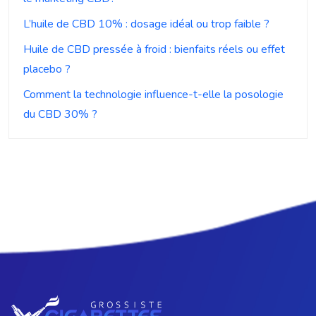
L’huile de CBD 10% : dosage idéal ou trop faible ?
Huile de CBD pressée à froid : bienfaits réels ou effet
placebo ?
Comment la technologie influence-t-elle la posologie
du CBD 30% ?