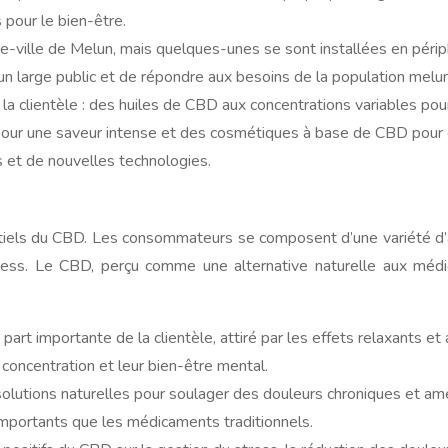
 pour le bien-être.
-ville de Melun, mais quelques-unes se sont installées en périphér
n large public et de répondre aux besoins de la population melun
e la clientèle : des huiles de CBD aux concentrations variables p
pour une saveur intense et des cosmétiques à base de CBD pour 
s et de nouvelles technologies.
ntiels du CBD. Les consommateurs se composent d’une variété d’â
tress. Le CBD, perçu comme une alternative naturelle aux médic
rt importante de la clientèle, attiré par les effets relaxants et 
 concentration et leur bien-être mental.
lutions naturelles pour soulager des douleurs chroniques et am
importants que les médicaments traditionnels.