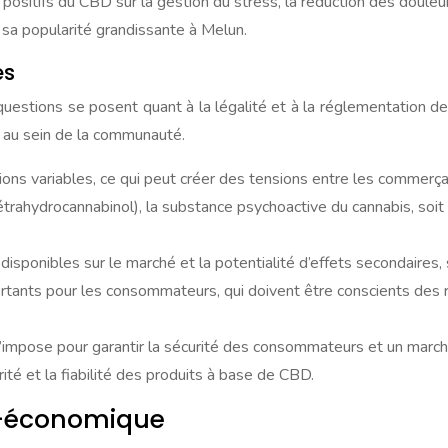
sitifs du CBD sur la gestion du stress, la réduction des douleurs 
sa popularité grandissante à Melun.
es
stions se posent quant à la légalité et à la réglementation de 
s au sein de la communauté.
ons variables, ce qui peut créer des tensions entre les commerçant
trahydrocannabinol), la substance psychoactive du cannabis, soit
isponibles sur le marché et la potentialité d’effets secondaires, 
tants pour les consommateurs, qui doivent être conscients des ri
s’impose pour garantir la sécurité des consommateurs et un march
rité et la fiabilité des produits à base de CBD.
o-économique