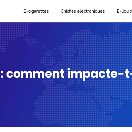
E-cigarettes
Chichas électroniques
E-liqui
: comment impacte-t-il