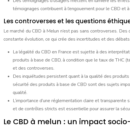
Des témoignages d’usagers mettent en lumière les effets po
témoignages contribuent à l’engouement pour le CBD et à 
Les controverses et les questions éthiqu
Le marché du CBD à Melun n’est pas sans controverses. Des que
constante évolution, ce qui crée des incertitudes et des débat
La légalité du CBD en France est sujette à des interprétati
produits à base de CBD, à condition que le taux de THC (té
et des controverses.
Des inquiétudes persistent quant à la qualité des produits d
sécurité des produits à base de CBD sont des sujets impor
qualité.
L’importance d’une réglementation claire et transparente 
et de contrôles stricts est essentielle pour assurer la sécu
Le CBD à melun : un impact soci