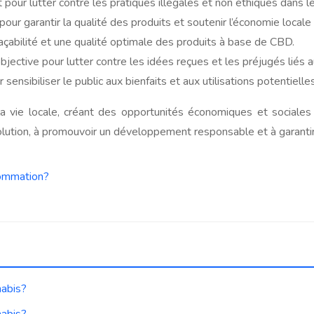
 pour lutter contre les pratiques illégales et non éthiques dans 
pour garantir la qualité des produits et soutenir l’économie local
raçabilité et une qualité optimale des produits à base de CBD.
ctive pour lutter contre les idées reçues et les préjugés liés au
sensibiliser le public aux bienfaits et aux utilisations potentiell
vie locale, créant des opportunités économiques et sociales
volution, à promouvoir un développement responsable et à garanti
sommation?
nabis?
nabis?