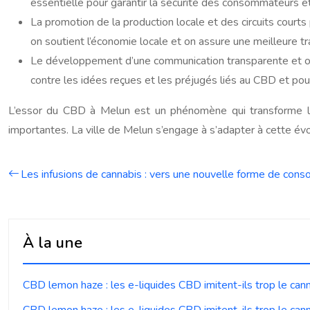
essentielle pour garantir la sécurité des consommateurs et
La promotion de la production locale et des circuits courts 
on soutient l’économie locale et on assure une meilleure t
Le développement d’une communication transparente et obje
contre les idées reçues et les préjugés liés au CBD et pour 
L’essor du CBD à Melun est un phénomène qui transforme la 
importantes. La ville de Melun s’engage à s’adapter à cette é
Les infusions de cannabis : vers une nouvelle forme de con
À la une
CBD lemon haze : les e-liquides CBD imitent-ils trop le can
CBD lemon haze : les e-liquides CBD imitent-ils trop le can