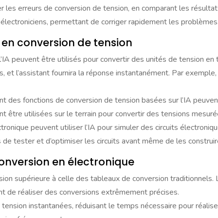
ter les erreurs de conversion de tension, en comparant les résul
es électroniciens, permettant de corriger rapidement les problèmes
 en conversion de tension
l’IA peuvent être utilisés pour convertir des unités de tension 
ts, et l’assistant fournira la réponse instantanément. Par exemple,
t des fonctions de conversion de tension basées sur l’IA peuvent 
 être utilisées sur le terrain pour convertir des tensions mesurée
ctronique peuvent utiliser l’IA pour simuler des circuits électro
 de tester et d’optimiser les circuits avant même de les construir
conversion en électronique
ersion supérieure à celle des tableaux de conversion traditionnel
t de réaliser des conversions extrêmement précises.
tension instantanées, réduisant le temps nécessaire pour réaliser