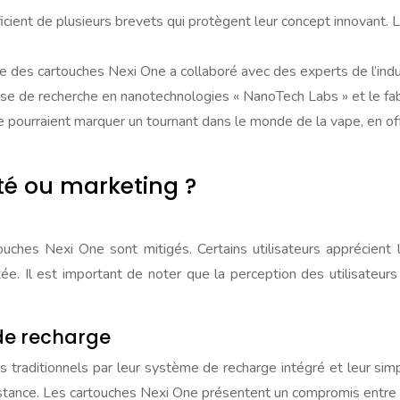
cient de plusieurs brevets qui protègent leur concept innovant
le des cartouches Nexi One a collaboré avec des experts de l’in
ise de recherche en nanotechnologies « NanoTech Labs » et le fab
 pourraient marquer un tournant dans le monde de la vape, en off
ité ou marketing ?
uches Nexi One sont mitigés. Certains utilisateurs apprécient la 
tée. Il est important de noter que la perception des utilisateur
de recharge
raditionnels par leur système de recharge intégré et leur simplic
stance. Les cartouches Nexi One présentent un compromis entre pra