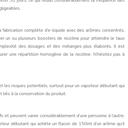
ron 30 jours, ce qui réduit considérablement la fréquence des
gligeables.
la fabrication complète d’e-liquide avec des arômes concentrés,
r un ou plusieurs boosters de nicotine pour atteindre le taux
omplexité des dosages et des mélanges plus élaborés. Il est
rer une répartition homogène de la nicotine. N’hésitez pas à
et les risques potentiels, surtout pour un vapoteur débutant qui
 liés à la conservation du produit.
tifs et peuvent varier considérablement d’une personne à l’autre.
poteur débutant qui achète un flacon de 150ml d’un arôme qu’il