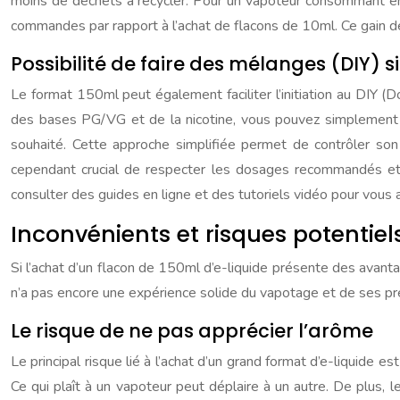
moins de déchets à recycler. Pour un vapoteur consommant en 
commandes par rapport à l’achat de flacons de 10ml. Ce gain de
Possibilité de faire des mélanges (DIY) s
Le format 150ml peut également faciliter l’initiation au DIY (
des bases PG/VG et de la nicotine, vous pouvez simplement ac
souhaité. Cette approche simplifiée permet de contrôler so
cependant crucial de respecter les dosages recommandés et d
consulter des guides en ligne et des tutoriels vidéo pour vous
Inconvénients et risques potentie
Si l’achat d’un flacon de 150ml d’e-liquide présente des avanta
n’a pas encore une expérience solide du vapotage et de ses préfé
Le risque de ne pas apprécier l’arôme
Le principal risque lié à l’achat d’un grand format d’e-liquide 
Ce qui plaît à un vapoteur peut déplaire à un autre. De plus,