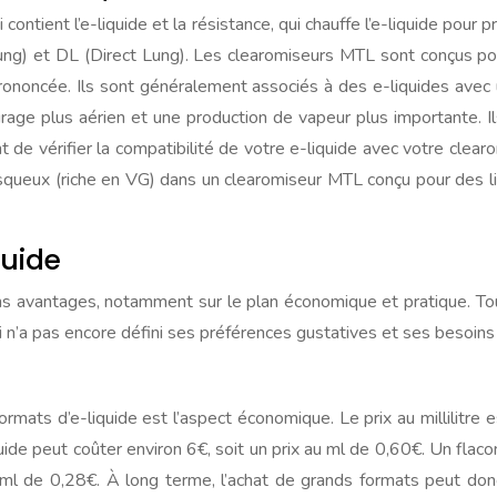
contient l’e-liquide et la résistance, qui chauffe l’e-liquide pour 
) et DL (Direct Lung). Les clearomiseurs MTL sont conçus pour une
prononcée. Ils sont généralement associés à des e-liquides avec
tirage plus aérien et une production de vapeur plus importante.
t de vérifier la compatibilité de votre e-liquide avec votre clearo
squeux (riche en VG) dans un clearomiseur MTL conçu pour des liq
quide
ns avantages, notamment sur le plan économique et pratique. Tou
 n’a pas encore défini ses préférences gustatives et ses besoins 
ormats d’e-liquide est l’aspect économique. Le prix au millilit
uide peut coûter environ 6€, soit un prix au ml de 0,60€. Un flac
ml de 0,28€. À long terme, l’achat de grands formats peut donc