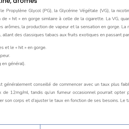
tine, arômes
e Propylène Glycol (PG), la Glycérine Végétale (VG), la nicoti
e « hit » en gorge similaire à celle de la cigarette. La VG, quan
 arômes, la production de vapeur et la sensation en gorge. La n
, allant des classiques tabacs aux fruits exotiques en passant pa
s et le « hit » en gorge.
peur.
 en général).
 est généralement conseillé de commencer avec un taux plus fai
 de 12mg/ml, tandis qu’un fumeur occasionnel pourrait opter 
ter son corps et d’ajuster le taux en fonction de ses besoins. Le