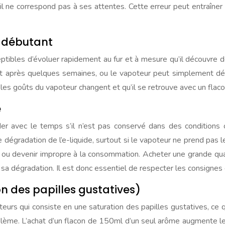
l ne correspond pas à ses attentes. Cette erreur peut entraîner un
r débutant
tibles d’évoluer rapidement au fur et à mesure qu’il découvre 
t après quelques semaines, ou le vapoteur peut simplement déco
 les goûts du vapoteur changent et qu’il se retrouve avec un flaco
e
r avec le temps s’il n’est pas conservé dans des conditions
 dégradation de l’e-liquide, surtout si le vapoteur ne prend pas 
 ou devenir impropre à la consommation. Acheter une grande quan
de sa dégradation. Il est donc essentiel de respecter les consignes
on des papilles gustatives)
rs qui consiste en une saturation des papilles gustatives, ce q
e. L’achat d’un flacon de 150ml d’un seul arôme augmente le 