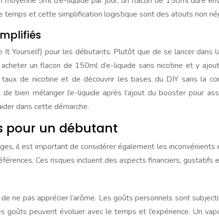
moyenne 5ml d’e-liquide par jour, un flacon de 150ml dure envi
 temps et cette simplification logistique sont des atouts non né
implifiés
Do It Yourself) pour les débutants. Plutôt que de se lancer dans 
heter un flacon de 150ml d’e-liquide sans nicotine et y ajoute
n taux de nicotine et de découvrir les bases du DIY sans la c
e bien mélanger l’e-liquide après l’ajout du booster pour assu
 aider dans cette démarche.
ls pour un débutant
ges, il est important de considérer également les inconvénients 
rences. Ces risques incluent des aspects financiers, gustatifs et
est de ne pas apprécier l’arôme. Les goûts personnels sont subjec
 les goûts peuvent évoluer avec le temps et l’expérience. Un va