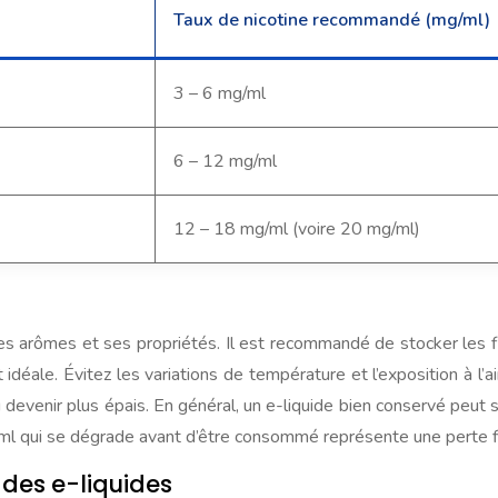
Taux de nicotine recommandé (mg/ml)
3 – 6 mg/ml
6 – 12 mg/ml
12 – 18 mg/ml (voire 20 mg/ml)
es arômes et ses propriétés. Il est recommandé de stocker les flac
éale. Évitez les variations de température et l’exposition à l’air
venir plus épais. En général, un e-liquide bien conservé peut se
0ml qui se dégrade avant d’être consommé représente une perte fi
 des e-liquides