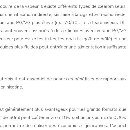
produire de la vapeur. Il existe différents types de clearomiseurs,
 inhalation indirecte, similaire à la cigarette traditionnelle,
 un ratio PG/VG plus élevé (ex : 70/30). Les clearomiseurs DL,
 Ils sont souvent associés à des e-liquides avec un ratio PG/VG
miseur pour éviter les fuites, les dry hits (goût de brûlé) et une
uides plus fluides peut entraîner une alimentation insuffisante
tefois, il est essentiel de peser ces bénéfices par rapport aux
en nicotine.
re est généralement plus avantageux pour les grands formats que
on de 50ml peut coûter environ 18€, soit un prix au ml de 0,36€.
 permettre de réaliser des économies significatives. L’aspect