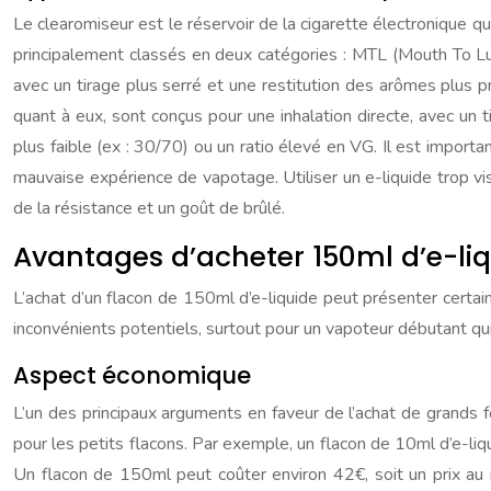
Le clearomiseur est le réservoir de la cigarette électronique qui 
principalement classés en deux catégories : MTL (Mouth To Lung
avec un tirage plus serré et une restitution des arômes plus 
quant à eux, sont conçus pour une inhalation directe, avec un 
plus faible (ex : 30/70) ou un ratio élevé en VG. Il est importan
mauvaise expérience de vapotage. Utiliser un e-liquide trop vi
de la résistance et un goût de brûlé.
Avantages d’acheter 150ml d’e-li
L’achat d’un flacon de 150ml d’e-liquide peut présenter certai
inconvénients potentiels, surtout pour un vapoteur débutant qui
Aspect économique
L’un des principaux arguments en faveur de l’achat de grands f
pour les petits flacons. Par exemple, un flacon de 10ml d’e-liq
Un flacon de 150ml peut coûter environ 42€, soit un prix au 