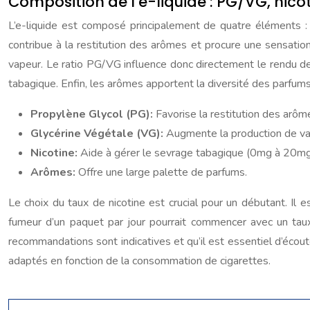
Composition de l’e-liquide : PG/VG, nico
L’e-liquide est composé principalement de quatre éléments : l
contribue à la restitution des arômes et procure une sensation d
vapeur. Le ratio PG/VG influence donc directement le rendu des
tabagique. Enfin, les arômes apportent la diversité des parfums
Propylène Glycol (PG):
Favorise la restitution des arôme
Glycérine Végétale (VG):
Augmente la production de va
Nicotine:
Aide à gérer le sevrage tabagique (0mg à 20mg
Arômes:
Offre une large palette de parfums.
Le choix du taux de nicotine est crucial pour un débutant. Il
fumeur d’un paquet par jour pourrait commencer avec un taux
recommandations sont indicatives et qu’il est essentiel d’écou
adaptés en fonction de la consommation de cigarettes.